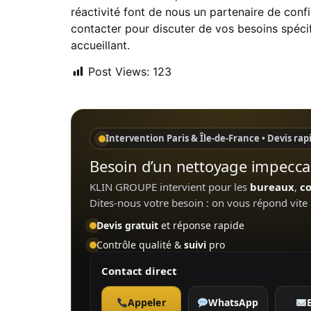
réactivité font de nous un partenaire de con
contacter pour discuter de vos besoins spéc
accueillant.
Post Views:
123
Intervention Paris & Île-de-France • Devis rap
Besoin d’un nettoyage impeccab
KLIN GROUPE intervient pour les
bureaux
,
c
Dites-nous votre besoin : on vous répond vite 
Devis gratuit
et réponse rapide
Contrôle qualité &
suivi
pro
Contact direct
Appeler
WhatsApp