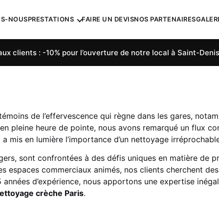
ES-NOUS
PRESTATIONS
FAIRE UN DEVIS
NOS PARTENAIRES
GALER
ux clients : -10% pour l’ouverture de notre local à Saint-Denis
émoins de l’effervescence qui règne dans les gares, nota
it en pleine heure de pointe, nous avons remarqué un flux co
 mis en lumière l’importance d’un nettoyage irréprochable
gers, sont confrontées à des défis uniques en matière de pr
es espaces commerciaux animés, nos clients cherchent des 
15 années d’expérience, nous apportons une expertise inég
ettoyage crèche Paris
.