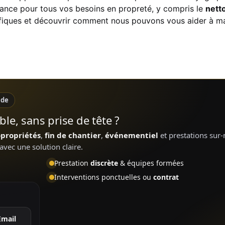
fiance pour tous vos besoins en propreté, y compris le
nett
ifiques et découvrir comment nous pouvons vous aider à ma
ide
le, sans prise de tête ?
opropriétés
,
fin de chantier
,
événementiel
et prestations sur
avec une solution claire.
Prestation
discrète
& équipes formées
Interventions ponctuelles ou
contrat
Email