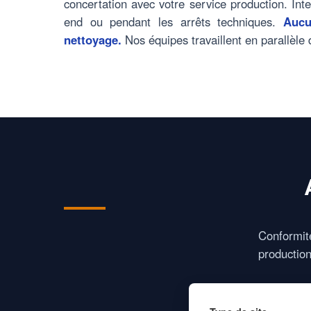
concertation avec votre service production. Inte
end ou pendant les arrêts techniques.
Aucu
nettoyage.
Nos équipes travaillent en parallèle d
Conformi
production