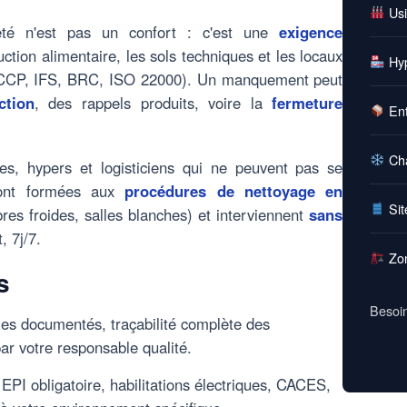
Usi
reté n'est pas un confort : c'est une
exigence
ction alimentaire, les sols techniques et les locaux
Hyp
HACCP, IFS, BRC, ISO 22000). Un manquement peut
ction
, des rappels produits, voire la
fermeture
Ent
Cha
es, hypers et logisticiens qui ne peuvent pas se
sont formées aux
procédures de nettoyage en
Sit
s froides, salles blanches) et interviennent
sans
, 7j/7.
Zon
s
Besoin
es documentés, traçabilité complète des
ar votre responsable qualité.
EPI obligatoire, habilitations électriques, CACES,