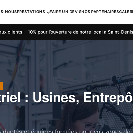
ES-NOUS
PRESTATIONS
FAIRE UN DEVIS
NOS PARTENAIRES
GALER
ux clients : -10% pour l’ouverture de notre local à Saint-Denis
riel : Usines, Entrepô
adaptés et équipes formées pour vos zones de