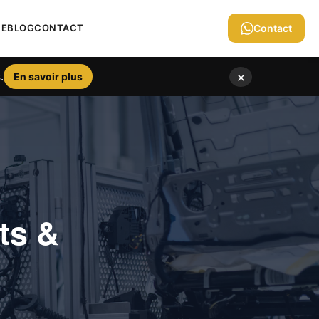
IE
BLOG
CONTACT
Contact
×
.
En savoir plus
ts &