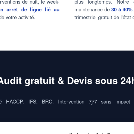
rventions de nuit, le week-
plus longtemps. Notre c
n arrêt de ligne lié au
maintenance de
30 à 40%
e votre activité.
trimestriel gratuit de l'état
Audit gratuit & Devis sous 24
té HACCP, IFS, BRC. Intervention 7j/7 sans impact 
.