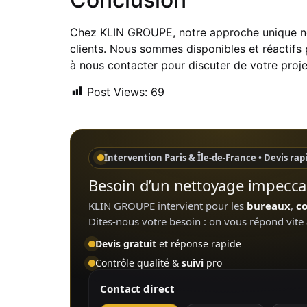
Chez KLIN GROUPE, notre approche unique no
clients. Nous sommes disponibles et réactifs
à nous contacter pour discuter de votre proj
Post Views:
69
Intervention Paris & Île-de-France • Devis rap
Besoin d’un nettoyage impeccab
KLIN GROUPE intervient pour les
bureaux
,
c
Dites-nous votre besoin : on vous répond vite 
Devis gratuit
et réponse rapide
Contrôle qualité &
suivi
pro
Contact direct