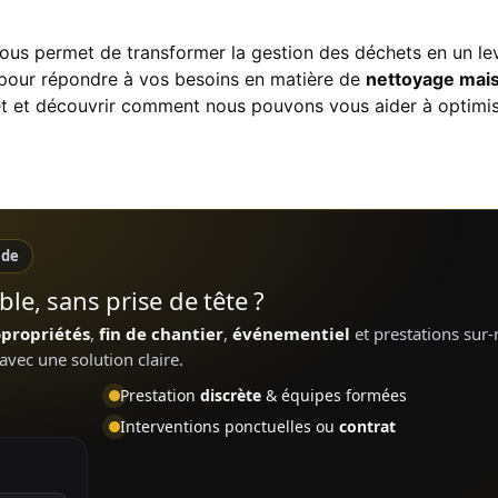
us permet de transformer la gestion des déchets en un l
 pour répondre à vos besoins en matière de
nettoyage mais
et et découvrir comment nous pouvons vous aider à optimis
ide
le, sans prise de tête ?
opropriétés
,
fin de chantier
,
événementiel
et prestations sur
avec une solution claire.
Prestation
discrète
& équipes formées
Interventions ponctuelles ou
contrat