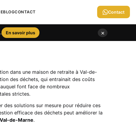
IE
BLOG
CONTACT
Contact
×
.
En savoir plus
ion dans une maison de retraite à Val-de-
ion des déchets, qui entrainait des coûts
n auquel font face de nombreux
les strictes.
r des solutions sur mesure pour réduire ces
estion efficace des déchets peut améliorer la
e Val-de-Marne
.