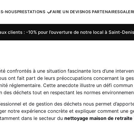
ES-NOUS
PRESTATIONS
FAIRE UN DEVIS
NOS PARTENAIRES
GALER
ux clients : -10% pour l’ouverture de notre local à Saint-Denis
onfrontés à une situation fascinante lors d’une intervent
us ont fait part de leurs préoccupations concernant la gest
mité réglementaire. Cette anecdote illustre un défi commu
n des déchets tout en respectant les normes environnementa
essionnel et de gestion des déchets nous permet d’apporte
tager notre expérience concrète et expliquer comment une g
otamment dans le secteur du
nettoyage maison de retrait