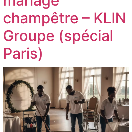
mariage
champêtre – KLIN
Groupe (spécial
Paris)