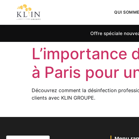
QUI SOMM
Offre spéciale nouvea
L’importance d
à Paris pour u
Découvrez comment la désinfection profession
clients avec KLIN GROUPE.
Menu rap