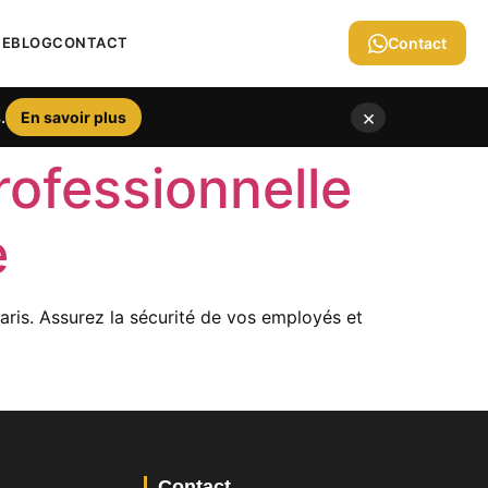
IE
BLOG
CONTACT
Contact
×
.
En savoir plus
rofessionnelle
e
ris. Assurez la sécurité de vos employés et
Contact