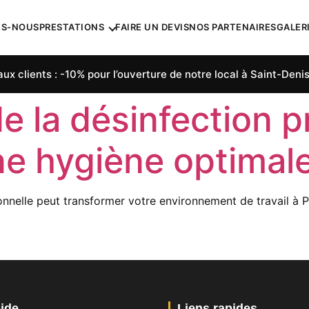
ES-NOUS
PRESTATIONS
FAIRE UN DEVIS
NOS PARTENAIRES
GALER
ux clients : -10% pour l’ouverture de notre local à Saint-Denis
e la désinfection p
ne hygiène optimal
nelle peut transformer votre environnement de travail à Pa
ide
Liens rapides