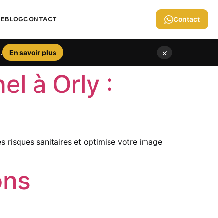
IE
BLOG
CONTACT
Contact
×
.
En savoir plus
l à Orly :
s risques sanitaires et optimise votre image
ons