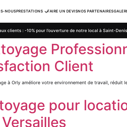
ES-NOUS
PRESTATIONS
FAIRE UN DEVIS
NOS PARTENAIRES
GALER
ux clients : -10% pour l’ouverture de notre local à Saint-Denis
toyage Professionne
sfaction Client
 à Orly améliore votre environnement de travail, réduit le
toyage pour locati
 Versailles