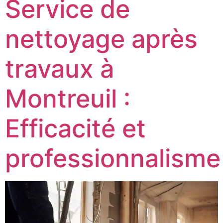
Service de
nettoyage après
travaux à
Montreuil :
Efficacité et
professionnalisme